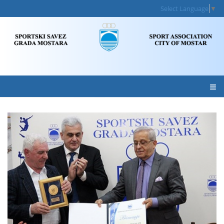
Select Language
▼
≡