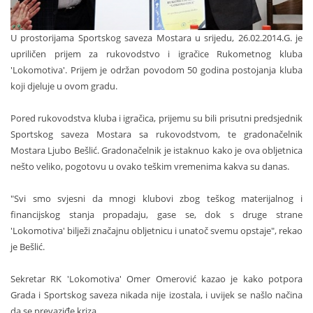
U prostorijama Sportskog saveza Mostara u srijedu, 26.02.2014.G. je
upriličen prijem za rukovodstvo i igračice Rukometnog kluba
'Lokomotiva'. Prijem je održan povodom 50 godina postojanja kluba
koji djeluje u ovom gradu.
Pored rukovodstva kluba i igračica, prijemu su bili prisutni predsjednik
Sportskog saveza Mostara sa rukovodstvom, te gradonačelnik
Mostara Ljubo Bešlić. Gradonačelnik je istaknuo kako je ova obljetnica
nešto veliko, pogotovu u ovako teškim vremenima kakva su danas.
"Svi smo svjesni da mnogi klubovi zbog teškog materijalnog i
financijskog stanja propadaju, gase se, dok s druge strane
'Lokomotiva' bilježi značajnu obljetnicu i unatoč svemu opstaje", rekao
je Bešlić.
Sekretar RK 'Lokomotiva' Omer Omerović kazao je kako potpora
Grada i Sportskog saveza nikada nije izostala, i uvijek se našlo načina
da se prevaziđe kriza.