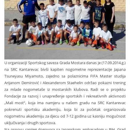
U organizaciji Sportskog saveza Grada Mostara danas je (17.09.2014.g.)
na SRC Kantarevac bivši kapiten nogometne reprezentacije Japana
Tsuneyasu Miyamoto, zajedno sa polaznicima FIFA Master studija
Arijanom Demirović i Alexanderom Staehelin održao pokazni trening
za mlade nogometaše iz mostarskih klubova. Radi se o projektu
Fondacije za razvoj i unapređenje sportskih i rekreativnih aktivnosti
„Mali most“, koja ima namjeru u našem gradu na SRC Kantarevac
pokrenuti sportsku akademiju, koja bi za početak organizovala
nogometnu akademiju za djecu od 7-12 godina uz kasniju mogućnost
uključivanja i drugih sportova.
Na osnovu ranijeg dogovora sa Japanskom ambasadom u BiH, Grad