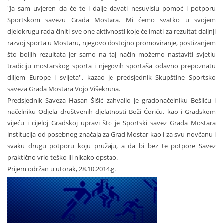
"Ja sam uvjeren da će te i dalje davati nesuvislu pomoć i potporu
Sportskom savezu Grada Mostara. Mi ćemo svatko u svojem
djelokrugu rada činiti sve one aktivnosti koje će imati za rezultat daljnji
razvoj sporta u Mostaru, njegovo dostojno promoviranje, postizanjem
što boljih rezultata jer samo na taj način možemo nastaviti svjetlu
tradiciju mostarskog sporta i njegovih sportaša odavno prepoznatu
diljem Europe i svijeta'', kazao je predsjednik Skupštine Sportsko
saveza Grada Mostara Vojo Višekruna.
Predsjednik Saveza Hasan Šišić zahvalio je gradonačelniku Bešliću i
načelniku Odjela društvenih djelatnosti Boži Ćoriću, kao i Gradskom
vijeću i cijeloj Gradskoj upravi što je Sportski savez Grada Mostara
institucija od posebnog značaja za Grad Mostar kao i za svu novčanu i
svaku drugu potporu koju pružaju, a da bi bez te potpore Savez
praktično vrlo teško ili nikako opstao.
Prijem održan u utorak, 28.10.2014.g.