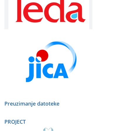
Preuzimanje datoteke
PROJECT