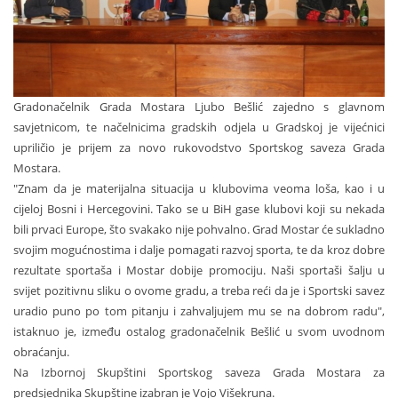
Gradonačelnik Grada Mostara Ljubo Bešlić zajedno s glavnom
savjetnicom, te načelnicima gradskih odjela u Gradskoj je vijećnici
upriličio je prijem za novo rukovodstvo Sportskog saveza Grada
Mostara.
"Znam da je materijalna situacija u klubovima veoma loša, kao i u
cijeloj Bosni i Hercegovini. Tako se u BiH gase klubovi koji su nekada
bili prvaci Europe, što svakako nije pohvalno. Grad Mostar će sukladno
svojim mogućnostima i dalje pomagati razvoj sporta, te da kroz dobre
rezultate sportaša i Mostar dobije promociju. Naši sportaši šalju u
svijet pozitivnu sliku o ovome gradu, a treba reći da je i Sportski savez
uradio puno po tom pitanju i zahvaljujem mu se na dobrom radu",
istaknuo je, između ostalog gradonačelnik Bešlić u svom uvodnom
obraćanju.
Na Izbornoj Skupštini Sportskog saveza Grada Mostara za
predsjednika Skupštine izabran je Vojo Višekruna.