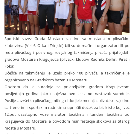
Sportski savez Grada Mostara zajedno sa mostarskim plivačkim
klubovima (Velež, Orka i Zrinjski) bili su domaćini i organizatori III po
redu plivačkog i pozivnog, revijalnog takmičenja plivača prijateljskih
gradova Mostara i Kragujevca (plivački klubovi Radniki, Delfin, Pirat i
Foka).
Učešće na takmičenju je uzelo preko 100 plivača, a takmičenje je
organizovano na Gradskom bazenu u Mostaru.
Obzirom da je suradnja sa prijateljskim gradom Kragujevcom
posljednjih godina jako uspješna ovo je samo nastavak suradnje.
Poslije završetka plivačkog mitinga i dodjele medalja, plivači su zajedno
sa trenerim i sportskim radnicima upriličili doček za bicikliste koji već
12.put uzastopno voze maraton biciklima i tandem biciklima od
Kragujevca do Mostara, a povodom manifestacije skokova sa Starog
mosta u Mostaru.