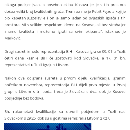
nikoga podcjenjivao, a posebno ekipu Kosova jer je s tih prostora
došao veliki broj kvalitetnih igrača. Trenirao me je Petrit Fejzula koji je
bio kapetan Jugoslavije i on je samo jedan od svjetskih igrača s tih
prostora. Mi s velikim respektom idemo na Kosovo, ali bez straha jer
imamo kvalitetu i možemo igrati sa svim ekipama", istaknuo je
Marković.
Drugi susret između reprezentacija BiH i Kosova igra se 09. 01 u Tuzli,
četiri dana kasnije BiH će gostovati kod Slovačke, a 17. 01 bh.
reprezentativci u Tuzli igraju s Litvom.
Nakon dva odigrana susreta u prvom dijelu kvalifikacija, igranim
početkom novembra, reprezentacija BiH dijeli prvo mjesto u Prvoj
grupi s Litvom s tri boda, treća je Slovačka s dva, dok je Kosovo
posljednje bez bodova.
Bh. rukometaši kvalifikacije su otvorili pobjedom u Tuzli nad
Slovačkom s 29:25, dok su u gostima remizirali s Litvom 27:27.