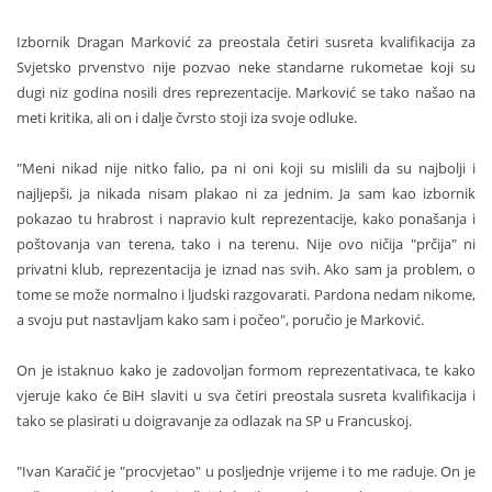
Izbornik Dragan Marković za preostala četiri susreta kvalifikacija za
Svjetsko prvenstvo nije pozvao neke standarne rukometae koji su
dugi niz godina nosili dres reprezentacije. Marković se tako našao na
meti kritika, ali on i dalje čvrsto stoji iza svoje odluke.
"Meni nikad nije nitko falio, pa ni oni koji su mislili da su najbolji i
najljepši, ja nikada nisam plakao ni za jednim. Ja sam kao izbornik
pokazao tu hrabrost i napravio kult reprezentacije, kako ponašanja i
poštovanja van terena, tako i na terenu. Nije ovo ničija "prčija" ni
privatni klub, reprezentacija je iznad nas svih. Ako sam ja problem, o
tome se može normalno i ljudski razgovarati. Pardona nedam nikome,
a svoju put nastavljam kako sam i počeo", poručio je Marković.
On je istaknuo kako je zadovoljan formom reprezentativaca, te kako
vjeruje kako će BiH slaviti u sva četiri preostala susreta kvalifikacija i
tako se plasirati u doigravanje za odlazak na SP u Francuskoj.
"Ivan Karačić je "procvjetao" u posljednje vrijeme i to me raduje. On je