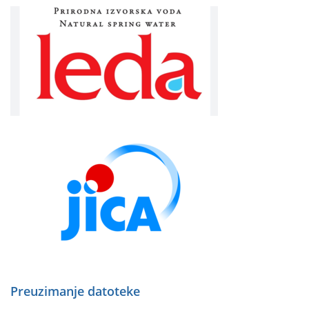
Preuzimanje datoteke