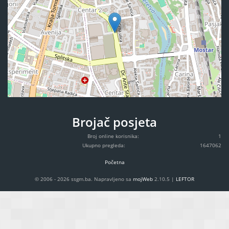
Brojač posjeta
Broj online korisnika:
1
Ukupno pregleda:
1647062
Početna
© 2006 - 2026 ssgm.ba. Napravljeno sa
mojWeb
2.10.5 |
LEFTOR