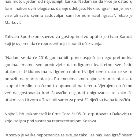
naš motor, jedan od najvažnijih karika. Nadam se da Prce je ostao u
formi nakon ovih blagdana, da nije udebljao. Neki su igrali manje, neki
više, ali sve u svemu zadovoljan sam formom naših igrača", rekao je
Marković.
Zahvalu Sportskom savezu za gostoprimstvo uputio je i Ivan Karačić
koji je uvjeren da će reprezentacija ispuniti očekivanja.
"Nadam se da će 2016. godina biti puno uspješnija nego prethodna
godina. Imamo sve preduvjete da odigramo kvalitetno sve četiri
utakmice. U klubovima svi igramo dobro i vidjet ćemo kako će se to
odraziti na reprezentaciju. Po imenima smo najbolja reprezentacija u
skupini i mislim da ćemo to opravdati na terenu. Vjerujem da ćemo
već na gostovanju kod Slovačke osigurati doigravanje, te kako će
utakmica s Litvom u Tuzli biti samo za prestiž", riječi su Ivana Karačića.
Najbolji bh. rukometaši iz Crne Gore će 05. 01 otputovati u Đakoviću u
kojoj se igra prvi susret sa reprezentacijom Kosova.
"Kosovo je velika nepoznanica za sve, pa tako i za nas. Kao igrač nisam