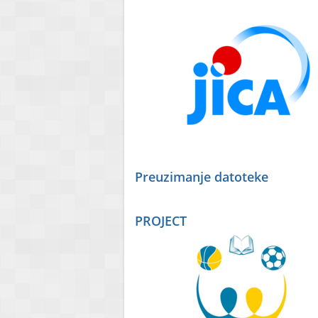
Preuzimanje datoteke
PROJECT