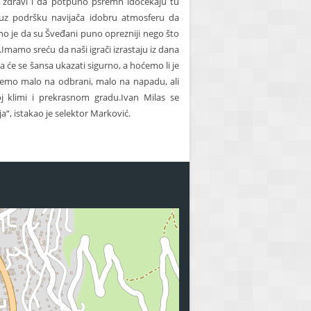
či zdravi i da potpuno psremn idočekaju tu
 uz podršku navijača idobru atmosferu da
o je da su Šveđani puno oprezniji nego što
li.Imamo sreću da naši igrači izrastaju iz dana
ma će se šansa ukazati sigurno, a hoćemo li je
ićemo malo na odbrani, malo na napadu, ali
oj klimi i prekrasnom gradu.Ivan Milas se
a“, istakao je selektor Marković.