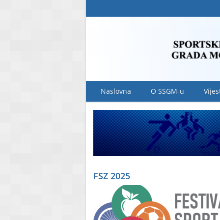
Naslovna
O SSGM-u
Vijes
FSZ 2025