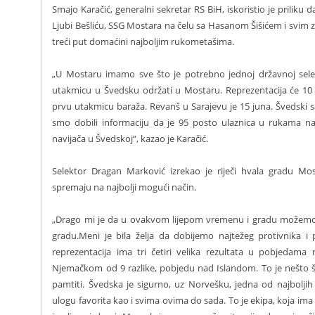
Smajo Karačić, generalni sekretar RS BiH, iskoristio je priliku
Ljubi Bešliću, SSG Mostara na čelu sa Hasanom Šišićem i svim
treći put domaćini najboljim rukometašima.
„U Mostaru imamo sve što je potrebno jednoj državnoj sele
utakmicu u Švedsku održati u Mostaru. Reprezentacija će 10 
prvu utakmicu baraža. Revanš u Sarajevu je 15 juna. Švedski sa
smo dobili informaciju da je 95 posto ulaznica u rukama n
navijača u Švedskoj“, kazao je Karačić.
Selektor Dragan Marković izrekao je riječi hvala gradu Mo
spremaju na najbolji mogući način.
„Drago mi je da u ovakvom lijepom vremenu i gradu možemo 
gradu.Meni je bila želja da dobijemo najtežeg protivnika i p
reprezentacija ima tri četiri velika rezultata u pobjedam
Njemačkom od 9 razlike, pobjedu nad Islandom. To je nešto št
pamtiti. Švedska je sigurno, uz Norvešku, jedna od najboljih
ulogu favorita kao i svima ovima do sada. To je ekipa, koja ima n