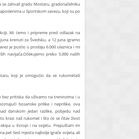
 da se zahvali gradu Mostaru, gradonačelniku
 zaposlenima u Sportskom savezu, koji su po
kciji. Mi ćemo i pripreme pred odlazak na
juna krenuti za Švedsku, a 12 juna igramo
vez je pustio u prodaju 6.000 ulaznica i mi
aših navijača.Očekujemo preko 5.000 naših
staru, koji je omogućio da se rukometaši
bez pritiska da uživamo na treninzima i u
oznajući bosanske prilike i neprilike, ova
a nad danskom jedan razlike, pobjedu nad
o krasi naš rukomet i što će se čitav život
 ekipa u Evropi i na svijetu. Prepuštam im
a pet šest mjesta najbolje igrače svijeta, ali