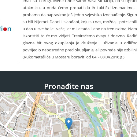
imali su i drugi. Mene brine samo naša situacija, da su igra
utakmicu, a onda ćemo probati da ih taktički iznenadimo,
probamo da napravimo još jedno svjestsko iznenađenje. Sigurn
su bili Nijemci, Danci i Islanđani, koju su nas, možda, i potcijeni
u dan u sve bolje i veće, jer mi je tada lijepo na treninzima. Na
iskoristiti to će mo vidjeti. Treniraćemo dvaput dnevno. Rad
glavna bit ovog okupljanja je druženje i uživanje u odličn
povrijedio neposredno pred okupljanje, ali povreda nije ozbiljnij
(Rukometaši će u Mostaru boraviti od 04. - 08.04.2016.g.)
Pronađite nas