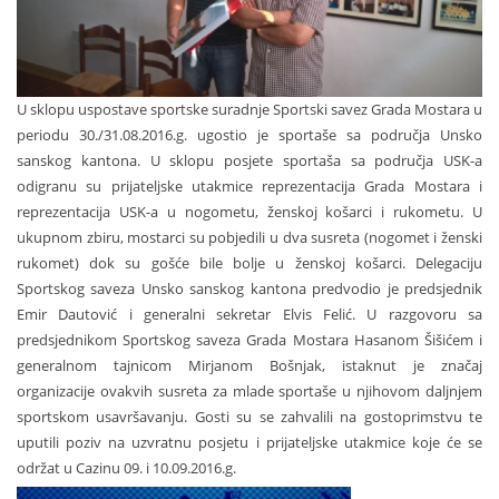
U sklopu uspostave sportske suradnje Sportski savez Grada Mostara u
periodu 30./31.08.2016.g. ugostio je sportaše sa područja Unsko
sanskog kantona. U sklopu posjete sportaša sa područja USK-a
odigranu su prijateljske utakmice reprezentacija Grada Mostara i
reprezentacija USK-a u nogometu, ženskoj košarci i rukometu. U
ukupnom zbiru, mostarci su pobjedili u dva susreta (nogomet i ženski
rukomet) dok su gošće bile bolje u ženskoj košarci. Delegaciju
Sportskog saveza Unsko sanskog kantona predvodio je predsjednik
Emir Dautović i generalni sekretar Elvis Felić. U razgovoru sa
predsjednikom Sportskog saveza Grada Mostara Hasanom Šišićem i
generalnom tajnicom Mirjanom Bošnjak, istaknut je značaj
organizacije ovakvih susreta za mlade sportaše u njihovom daljnjem
sportskom usavršavanju. Gosti su se zahvalili na gostoprimstvu te
uputili poziv na uzvratnu posjetu i prijateljske utakmice koje će se
održat u Cazinu 09. i 10.09.2016.g.