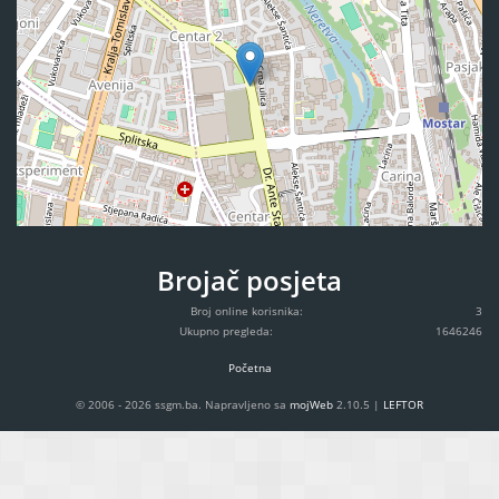
Brojač posjeta
Broj online korisnika:
3
Ukupno pregleda:
1646246
Početna
© 2006 - 2026 ssgm.ba. Napravljeno sa
mojWeb
2.10.5 |
LEFTOR