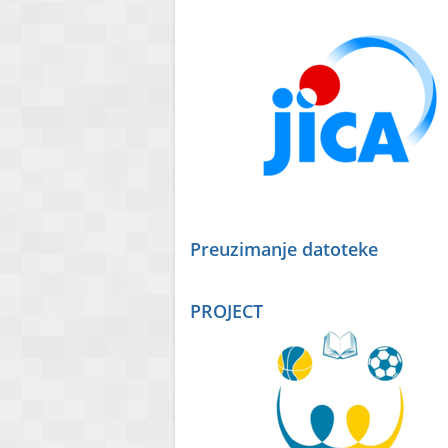
Preuzimanje datoteke
PROJECT