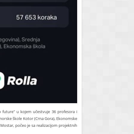
o future" u kojem učestvuje 36 profesora i
omorske škole Kotor (Crna Gora), Ekonomske
 Mostar, počeo je sa realizacijom projektnih