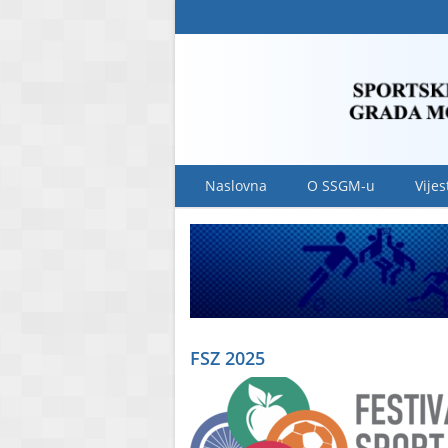
Naslovna
O SSGM-u
Vijes
FSZ 2025