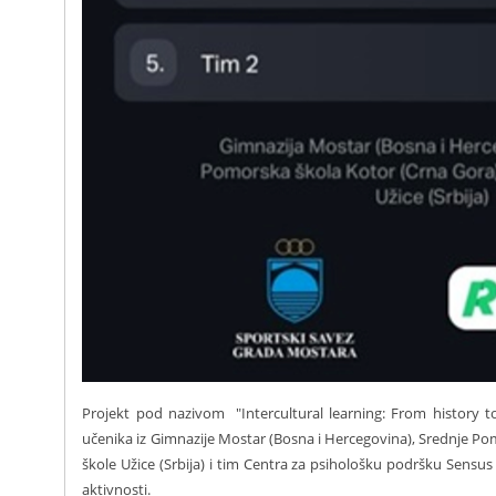
Projekt pod nazivom "Intercultural learning: From history t
učenika iz Gimnazije Mostar (Bosna i Hercegovina), Srednje P
škole Užice (Srbija) i tim Centra za psihološku podršku Sensus
aktivnosti.