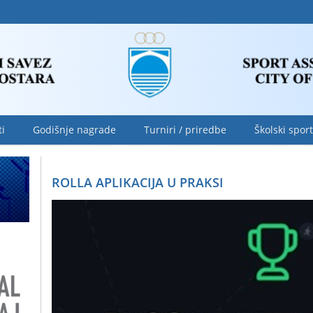
ti
Godišnje nagrade
Turniri / priredbe
Školski sport
ROLLA APLIKACIJA U PRAKSI