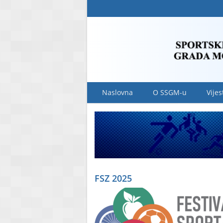
Naslovna
O SSGM-u
Vijes
FSZ 2025