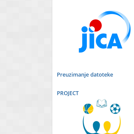
Preuzimanje datoteke
PROJECT