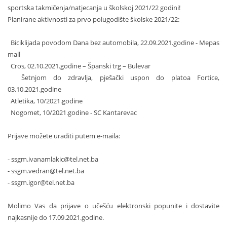
sportska takmičenja/natjecanja u školskoj 2021/22 godini!
Planirane aktivnosti za prvo polugodište školske 2021/22:
Biciklijada povodom Dana bez automobila, 22.09.2021.godine - Mepas
mall
Cros, 02.10.2021.godine – Španski trg – Bulevar
Šetnjom do zdravlja, pješački uspon do platoa Fortice,
03.10.2021.godine
Atletika, 10/2021.godine
Nogomet, 10/2021.godine - SC Kantarevac
Prijave možete uraditi putem e-maila:
-
ssgm.ivanamlakic@tel.net.ba
- ssgm.vedran@tel.net.ba
- ssgm.igor@tel.net.ba
Molimo Vas da prijave o učešću elektronski popunite i dostavite
najkasnije do 17.09.2021.godine.