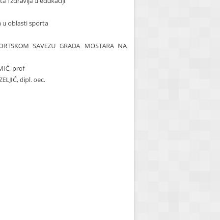
i zdravlja u edukaciji
u oblasti sporta
SPORTSKOM SAVEZU GRADA MOSTARA NA
IĆ, prof
JIĆ, dipl. oec.