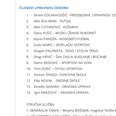
ČLANOVI UPRAVNOG ODBORA:
1. Ekrem ČOLAKHODŽIĆ - PREDSJEDNIK UPRAVNOG ODB
2. Alen ĐULIMAN - FUTSAL
3. Alen CVITANOVIĆ - KOŠARKA
4. Dario PUŠIĆ – MUŠKI I ŽENSKI RUKOMET
5. Mario PANDŽA– NOGOMET/FUDBAL
6. Sudo MARIĆ – BORILAČKI SPORTOVI
7. Dragan PALAMETA - TENIS I STOLNI TENIS
8. Dragi HRVIĆ – ŠAH,TAVLA, KUGLANJE I BOĆANJE
9. Damir ĐEDOVIĆ – SPORTOVI NA VODI
10. Toni ZORIĆ – OSTALI SPORTOVI
11. Osman ŠPAGO– OSNOVNE ŠKOLE
12. Filip NOVAK - SREDNJE ŠKOLE
13. Elvedin GADARA – GRADSKA UPRAVA
14. Igor KNEZOVIĆ – GRADSKA UPRAVA
STRUČNA SLUŽBA:
1. GENERALNI TAJNIK – Mirjana BOŠNJAK, magistar fizičke 