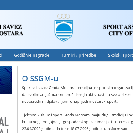
ti
Godišnje nagrade
Turniri / priredbe
Školski sport
O SSGM-u
Sportski savez Grada Mostara temeljna je sportska organizaci
da svojim angažmanom proširi svoju aktivnost na sve oblike spo
neposrednim djelovanjem
unaprijedi mostarski sport.
Tjelesna kultura i sport Grada Mostara imaju dugu tradiciju i n
kulturnog, odgojnog, gospodarskog zanimanja i interesa 
23.04.2002.godine, da bi se 18.07.2006.godine transformisao i u