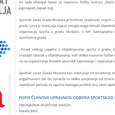
do tada obavljali Savez za masovnu fizičku kulturu „Start
Jugozapad, Zapad i Jug.
Sportski savez Grada Mostara je formiran izraženom voljom i ž
grada i prva je institucija koja je smogla snage istinski objedin
organizaciju sporta u gradu Mostaru. U tim nastojanjima
sportistima grada.
Pored velikog uspjeha u objedinjavanju sporta u gradu, S
značajan iskorak u objedinjavanju svih oblika masovne fizičke 
na na organiziranje školskih sportskih takmičenja / natjecanja
Sportski savez Grada Mostara kao institucija od posebnog zn
angažmanom želi da opravda to veliko povjerenje od strane 
narednom periodu će sigurno nastojati proširiti svoj obim dje
POPIS ČLANOVA UPRAVNOG ODBORA SPORTSKOG 
PREDSJEDNIK SKUPŠTINE SAVEZA:
Nataša JEKIĆ