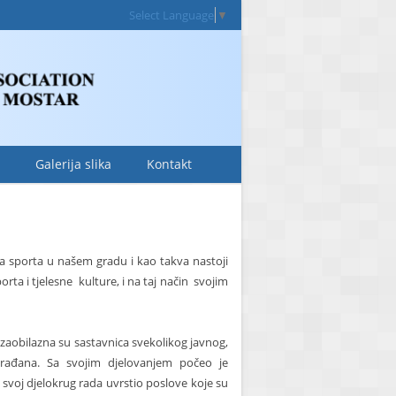
Select Language
▼
Galerija slika
Kontakt
ja sporta u našem gradu i kao takva nastoji
rta i tjelesne
kulture, i na taj način
svojim
ezaobilazna su sastavnica svekolikog javnog,
građana. Sa svojim djelovanjem počeo je
 svoj djelokrug rada uvrstio poslove koje su