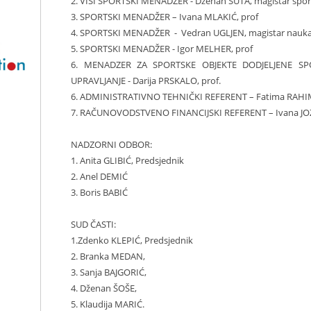
2. VIŠI SPORTSKI MENADŽER - Dženan ŠUTA, magistar sporta 
3. SPORTSKI MENADŽER – Ivana MLAKIĆ, prof
4. SPORTSKI MENADŽER - Vedran UGLJEN, magistar nauka 
5. SPORTSKI MENADŽER - Igor MELHER, prof
6. MENADZER ZA SPORTSKE OBJEKTE DODJELJENE 
UPRAVLJANJE - Darija PRSKALO, prof.
6. ADMINISTRATIVNO TEHNIČKI REFERENT – Fatima RAHIM
7. RAČUNOVODSTVENO FINANCIJSKI REFERENT – Ivana JOZEL
NADZORNI ODBOR:
1. Anita GLIBIĆ, Predsjednik
2. Anel DEMIĆ
3. Boris BABIĆ
SUD ČASTI:
1.Zdenko KLEPIĆ, Predsjednik
2. Branka MEDAN,
3. Sanja BAJGORIĆ,
4. Dženan ŠOŠE,
5. Klaudija MARIĆ.