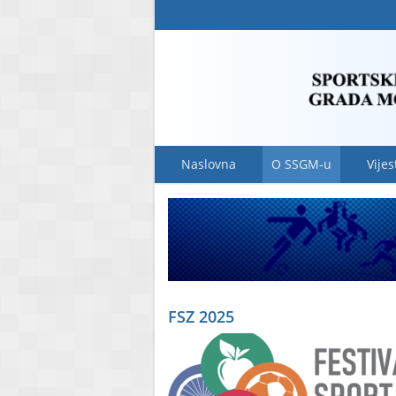
Naslovna
O SSGM-u
Vijes
FSZ 2025